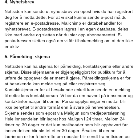
4. Nyhetsbrev
Nettsiden kan sende ut nyhetsbrev via epost hvis du har registrert
deg for å motta dette. For at vi skal kunne sende e-post må du
registrere en e-postadresse. Mailchimp er databehandler for
nyhetsbrevet. E-postadressen lagres i en egen database, deles
ikke med andre og slettes når du sier opp abonnementet. E-
postadressen slettes også om vi får tilbakemelding om at den ikke
er aktiv.
5. Påmelding, skjema
Nettsiden kan ha skjema for påmelding, kontaktskjema eller andre
skjema. Disse skjemaene er tilgjengeliggjort for publikum for å
utføre de oppgaver de er ment å gjøre.
Påmeldingsskjema er for
at besøkende kan melde seg på eller registrere seg.
Kontaktskjema er for at besøkende enkelt kan sende en melding
til nettsidens kontaktperson.
Vi ber da om navnet på innsender og
kontaktinformasjon til denne. Personopplysninger vi mottar blir
ikke benyttet til andre formål enn å svare på henvendelsen.
Skjema sendes som epost via Mailgun som tredjepartsløsning.
Hele innsendelen blir lagret hos Mailgun i 24 timer. Mellom 24
timer og 30 dager er det kun mailheader som blir oppbevart før
innsendelsen blir slettet etter 30 dager. Årsaken til denne
lagringen er for å bekrefte om eposter blir sendt fra nettsiden og