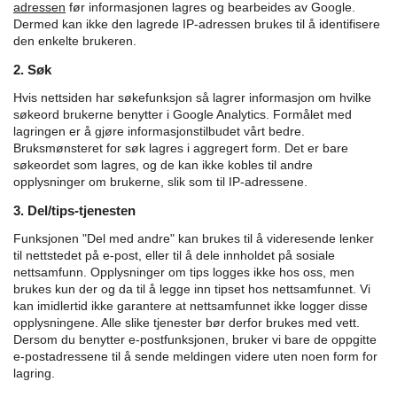
adressen
før informasjonen lagres og bearbeides av Google.
Dermed kan ikke den lagrede IP-adressen brukes til å identifisere
den enkelte brukeren.
2. Søk
Hvis nettsiden har søkefunksjon så lagrer informasjon om hvilke
søkeord brukerne benytter i Google Analytics. Formålet med
lagringen er å gjøre informasjonstilbudet vårt bedre.
Bruksmønsteret for søk lagres i aggregert form. Det er bare
søkeordet som lagres, og de kan ikke kobles til andre
opplysninger om brukerne, slik som til IP-adressene.
3. Del/tips-tjenesten
Funksjonen "Del med andre" kan brukes til å videresende lenker
til nettstedet på e-post, eller til å dele innholdet på sosiale
nettsamfunn. Opplysninger om tips logges ikke hos oss, men
brukes kun der og da til å legge inn tipset hos nettsamfunnet. Vi
kan imidlertid ikke garantere at nettsamfunnet ikke logger disse
opplysningene. Alle slike tjenester bør derfor brukes med vett.
Dersom du benytter e-postfunksjonen, bruker vi bare de oppgitte
e-postadressene til å sende meldingen videre uten noen form for
lagring.