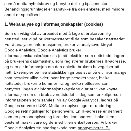
som å motta nyhetsbrev og benytte del- og tipstjenesten.
Behandlingsgrunnlaget er samtykke fra den enkelte, med mindre
annet er spesifisert.
1. Webanalyse og informasjonskapsler (cookies)
Som en viktig del av arbeidet med å lage et brukervennlig
nettsted, ser vi på brukermønsteret til de som besøker nettstedet.
For å analysere informasjonen, bruker vi analyseverktøyet
Google Analytics
.
Google Analytics bruker
informasjonskapsler/cookies (små tekstfiler som nettstedet lagrer
på brukerens datamaskin), som registrerer brukernes IP-adresse,
og som gir informasjon om den enkelte brukers bevegelser på
nett. Eksempler på hva statistikken gir oss svar på er; hvor mange
som besøker ulike sider, hvor lenge besøket varer, hvilke
nettsteder brukerne kommer fra og hvilke nettlesere som
benyttes. Ingen av informasjonskapslene gjør at vi kan knytte
informasjon om din bruk av nettstedet til deg som enkeltperson.
Informasjonen som samles inn av Google Analytics, lagres på
Googles servere i USA. Mottatte opplysninger er underlagt
Googles retningslinjer for personvern
.
En IP-adresse er definert
som en personopplysning fordi den kan spores tilbake til en
bestemt maskinvare og dermed til en enkeltperson. Vi bruker
Google Analytics sin sporingskode som
anonymiserer IP-