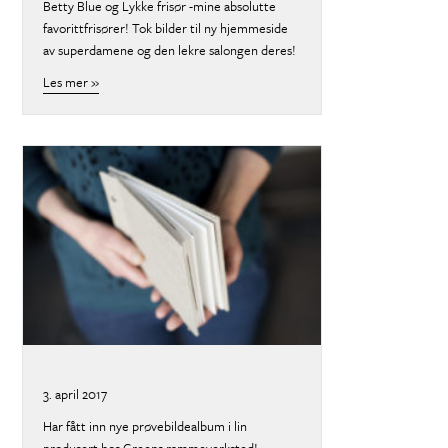
Betty Blue og Lykke frisør -mine absolutte
favorittfrisører! Tok bilder til ny hjemmeside
av superdamene og den lekre salongen deres!
Les mer »
about
3. april 2017
Har fått inn nye prøvebildealbum i lin
produsert hos Greens rammeverksted!