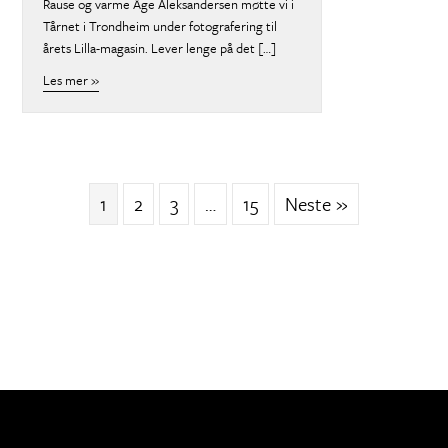
Rause og varme Åge Aleksandersen møtte vi i
Tårnet i Trondheim under fotografering til
årets Lilla-magasin. Lever lenge på det […]
Les mer »
about
1
2
3
…
15
Neste »