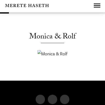
Les vår personvernerklæring
her
MERETE HASETH
Lukk
Monica & Rolf