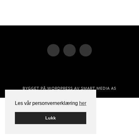
BYGGET PÅ
WORDPRESS
AV
SMART MEDIA AS
Les vår personvernerklæring
her
Lukk