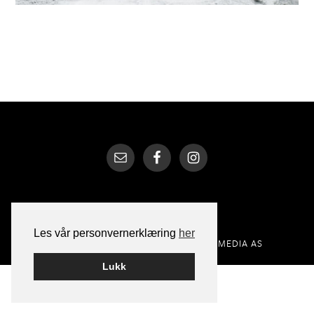
Les vår personvernerklæring
her
BYGGET PÅ
WORDPRESS
AV
SMART MEDIA AS
Lukk