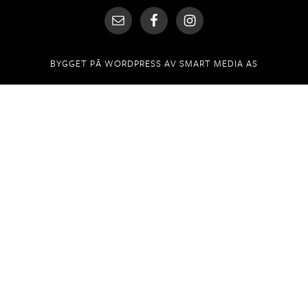
BYGGET PÅ
WORDPRESS
AV
SMART MEDIA AS