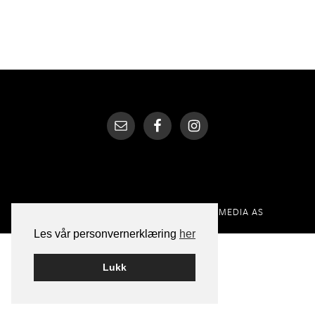
BYGGET PÅ
WORDPRESS
AV
SMART MEDIA AS
Les vår personvernerklæring
her
Lukk