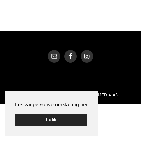
BYGGET PÅ
WORDPRESS
AV
SMART MEDIA AS
Les vår personvernerklæring
her
Lukk