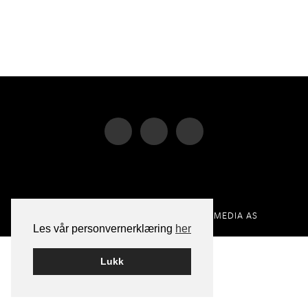
BYGGET PÅ
WORDPRESS
AV
SMART MEDIA AS
Les vår personvernerklæring
her
Lukk